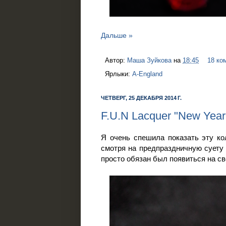
Дальше »
Автор:
Маша Зуйкова
на
18:45
18 ко
Ярлыки:
A-England
ЧЕТВЕРГ, 25 ДЕКАБРЯ 2014 Г.
F.U.N Lacquer "New Year 
Я очень спешила показать эту ко
смотря на предпраздничную суету 
просто обязан был появиться на св