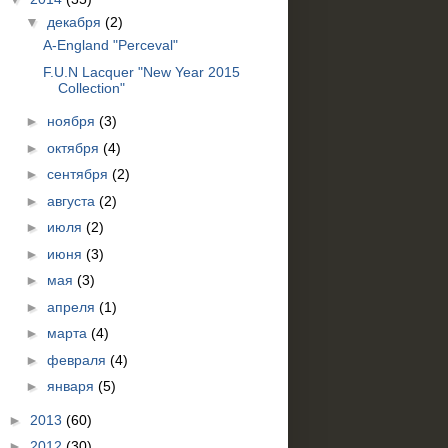
▼
декабря
(2)
A-England "Perceval"
F.U.N Lacquer "New Year 2015
Collection"
►
ноября
(3)
►
октября
(4)
►
сентября
(2)
►
августа
(2)
►
июля
(2)
►
июня
(3)
►
мая
(3)
►
апреля
(1)
►
марта
(4)
►
февраля
(4)
►
января
(5)
►
2013
(60)
►
2012
(30)