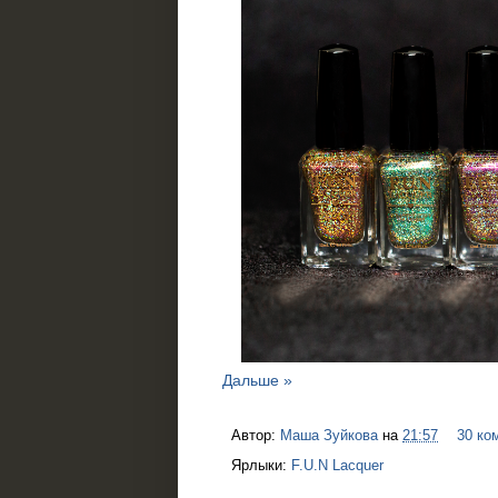
Дальше »
Автор:
Маша Зуйкова
на
21:57
30 ко
Ярлыки:
F.U.N Lacquer