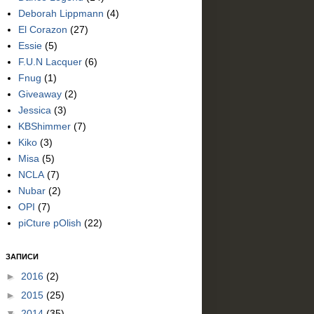
Deborah Lippmann
(4)
El Corazon
(27)
Essie
(5)
F.U.N Lacquer
(6)
Fnug
(1)
Giveaway
(2)
Jessica
(3)
KBShimmer
(7)
Kiko
(3)
Misa
(5)
NCLA
(7)
Nubar
(2)
OPI
(7)
piCture pOlish
(22)
ЗАПИСИ
►
2016
(2)
►
2015
(25)
▼
2014
(35)